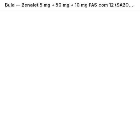
Bula —
Benalet 5 mg + 50 mg + 10 mg PAS com 12 (SABOR MENTA) JOHNSON
Carregando...