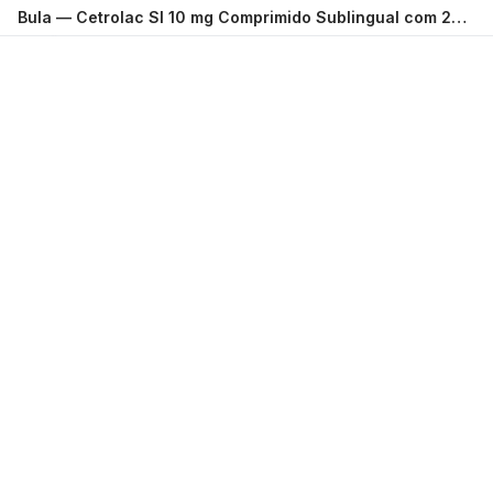
Bula —
Cetrolac Sl 10 mg Comprimido Sublingual com 20 União Química
Carregando...