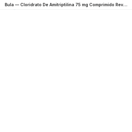
Bula —
Cloridrato De Amitriptilina 75 mg Comprimido Revestido com 30 MEDLEY FARMACEUTICA LTDA.
Carregando...