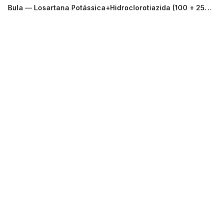
Bula —
Losartana Potássica+Hidroclorotiazida (100 + 25) mg Comprimido Revestido com 30 PRATI DONADUZZI
Carregando...