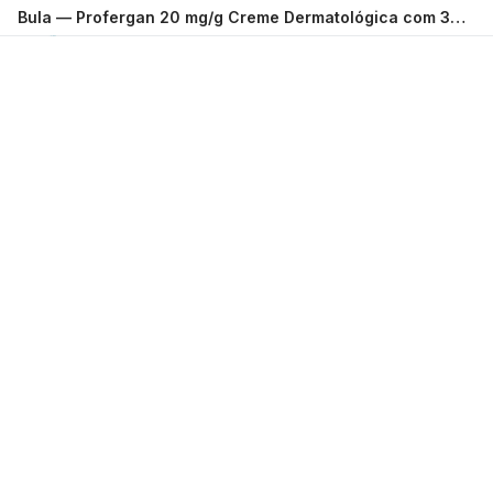
Bula —
Profergan 20 mg/g Creme Dermatológica com 30 g TEUTO BRASILEIRO
Carregando...