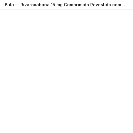
Bula —
Rivaroxabana 15 mg Comprimido Revestido com 30 PRATI DONADUZZI
Carregando...