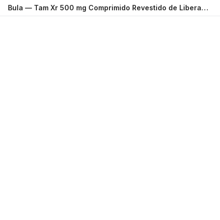
Bula —
Tam Xr 500 mg Comprimido Revestido de Liberação Prolongada com 30 SUPERA FARMA LABORATORIOS S.A.
Carregando...