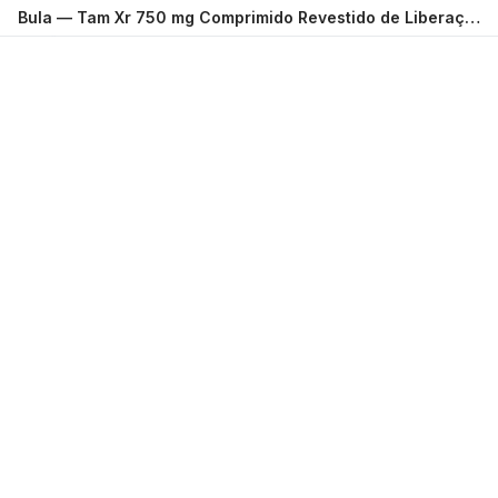
Bula —
Tam Xr 750 mg Comprimido Revestido de Liberação Prolongada com 30 SUPERA FARMA LABORATORIOS S.A.
Carregando...