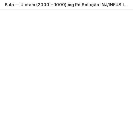
Bula —
Ulctam (2000 + 1000) mg Pó Solução INJ/INFUS IV/IM Cartucho Frasco-ampola de vidro transparente TEUTO BRASILEIRO
Carregando...