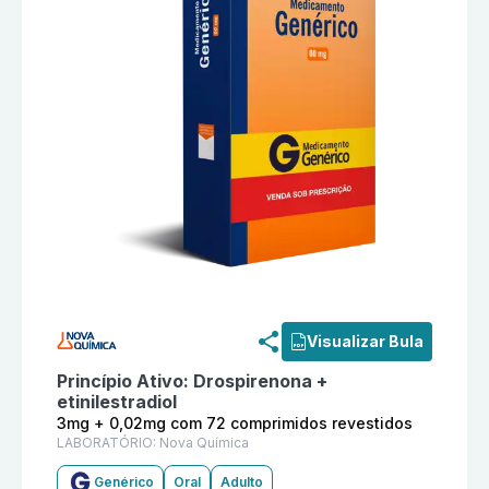
Informações detalhadas do produto
Drospirenona + E
Visualizar Bula
Princípio Ativo:
Drospirenona +
etinilestradiol
3mg + 0,02mg com 72 comprimidos revestidos
LABORATÓRIO:
Nova Química
Genérico
Oral
Adulto