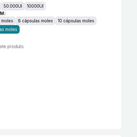
50.000UI
10000UI
M:
s moles
8 cápsulas moles
10 cápsulas moles
as moles
este produto.