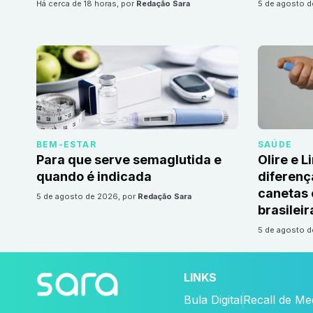
há cerca de 18 horas
, por
Redação Sara
5 de agosto 
BEM-ESTAR
SAÚDE
Para que serve semaglutida e
Olire e L
quando é indicada
diferenç
canetas
5 de agosto de 2026
, por
Redação Sara
brasileir
5 de agosto 
LINKS
Bula Digital
Recall de M