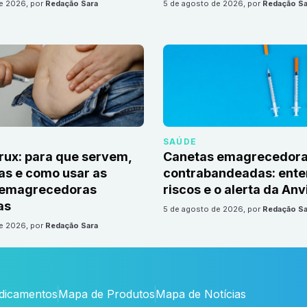
de 2026
, por
Redação Sara
5 de agosto de 2026
, por
Redação Sa
SAÚDE
irux: para que servem,
Canetas emagrecedor
as e como usar as
contrabandeadas: ente
 emagrecedoras
riscos e o alerta da Anv
as
5 de agosto de 2026
, por
Redação Sa
de 2026
, por
Redação Sara
edicamentos
Mapa de Produtos
Mapa de Notícias