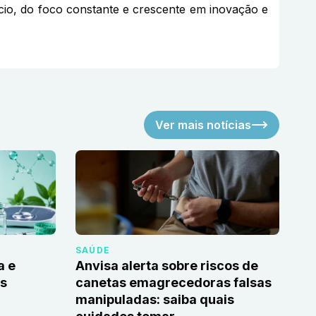
gócio, do foco constante e crescente em inovação e
Ver mais notícias
SAÚDE
a e
Anvisa alerta sobre riscos de
as
canetas emagrecedoras falsas
manipuladas: saiba quais