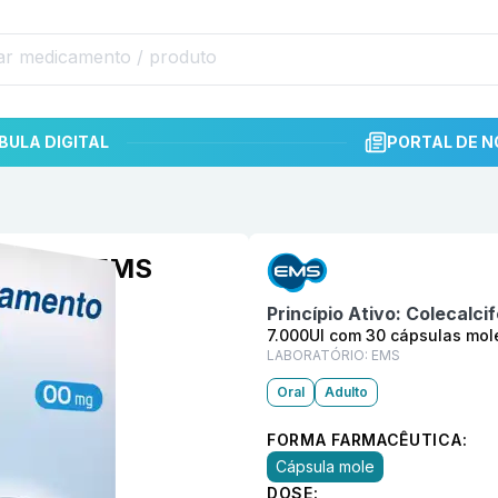
BULA DIGITAL
PORTAL DE N
Informações detalhadas do p
s moles EMS
Princípio Ativo:
Colecalcif
7.000UI com 30 cápsulas mol
LABORATÓRIO:
EMS
Oral
Adulto
FORMA FARMACÊUTICA:
Cápsula mole
DOSE: