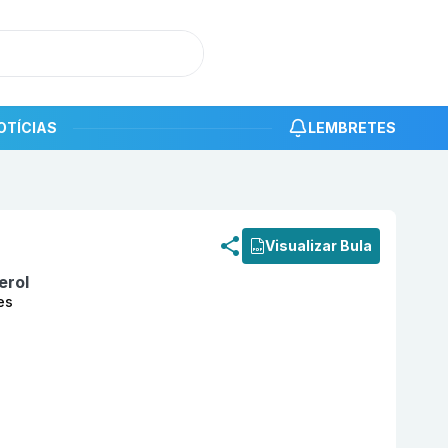
OTÍCIAS
LEMBRETES
roduto
Koli D3 7.000UI com 30 cápsulas moles EMS
Visualizar Bula
erol
es