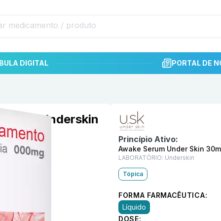
BULA DIGITAL
PORTAL DE N
Informações detalhadas do p
n 30mL Underskin
Princípio Ativo:
Awake Serum Under Skin 30m
LABORATÓRIO:
Underskin
Tópica
FORMA FARMACÊUTICA:
Líquido
DOSE: