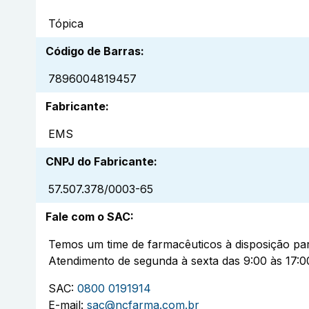
Tópica
Código de Barras
:
7896004819457
Fabricante
:
EMS
CNPJ do Fabricante
:
57.507.378/0003-65
Fale com o SAC
:
Temos um time de farmacêuticos à disposição par
Atendimento de segunda à sexta das 9:00 às 17:0
SAC:
0800 0191914
E-mail:
sac@ncfarma.com.br