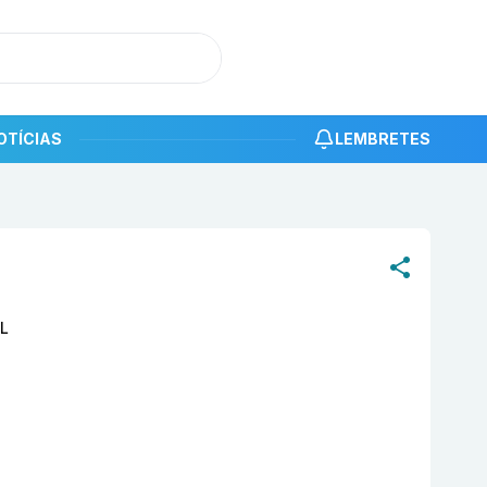
OTÍCIAS
LEMBRETES
roduto
Miracle Awake Serum Under Skin 30mL Underskin
L