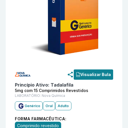
Informações detalhadas do produto
Tadalafila 5mg c
Visualizar Bula
Princípio Ativo:
Tadalafila
5mg com 15 Comprimidos Revestidos
LABORATÓRIO:
Nova Química
Genérico
Oral
Adulto
FORMA FARMACÊUTICA:
Comprimido revestido