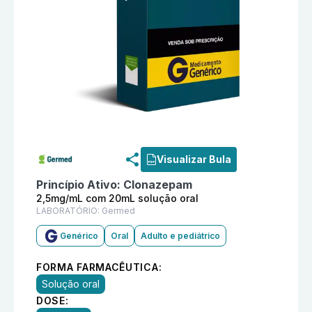
Informações detalhadas do produto
Clonazepam 2,5m
Visualizar Bula
Princípio Ativo:
Clonazepam
2,5mg/mL com 20mL solução oral
LABORATÓRIO:
Germed
Genérico
Oral
Adulto e pediátrico
FORMA FARMACÊUTICA:
Solução oral
DOSE: