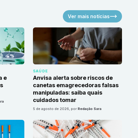
Ver mais notícias
SAÚDE
a e
Anvisa alerta sobre riscos de
as
canetas emagrecedoras falsas
manipuladas: saiba quais
cuidados tomar
ra
5 de agosto de 2026
, por
Redação Sara