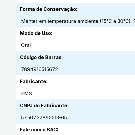
Forma de Conservação
:
Manter em temperatura ambiente (15°C a 30°C). P
Modo de Uso
:
Oral
Código de Barras
:
7894916515672
Fabricante
:
EMS
CNPJ do Fabricante
:
57.507.378/0003-65
Fale com o SAC
: