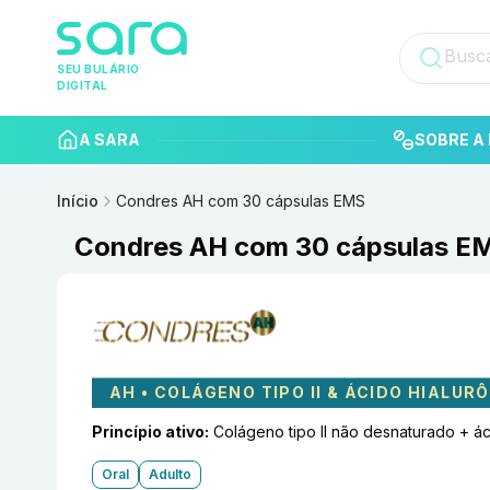
SEU BULÁRIO
DIGITAL
A SARA
SOBRE A 
Início
Condres AH com 30 cápsulas EMS
Condres AH com 30 cápsulas E
AH • COLÁGENO TIPO II & ÁCIDO HIALUR
Princípio ativo:
Colágeno tipo II não desnaturado + ác
Oral
Adulto