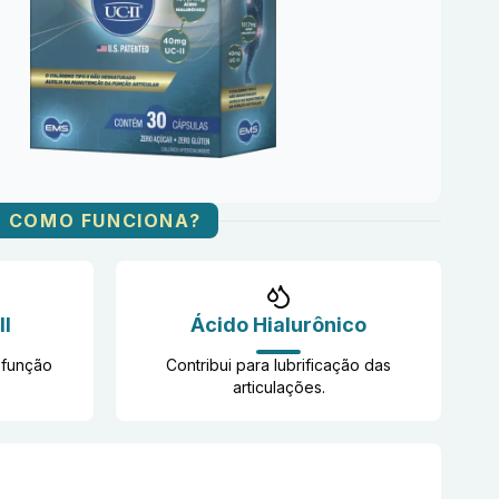
COMO FUNCIONA?
II
Ácido Hialurônico
 função
Contribui para lubrificação das
articulações​.