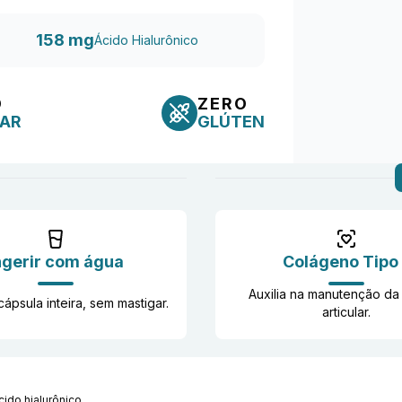
158 mg
Ácido Hialurônico
O
ZERO
AR
GLÚTEN
ngerir com água
Colágeno Tipo 
Auxilia na manutenção da
cápsula inteira, sem mastigar.
articular.
cido hialurônico