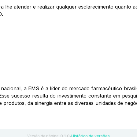
a lhe atender e realizar qualquer esclarecimento quanto 
0.
nacional, a EMS é a líder do mercado farmacêutico brasil
Esse sucesso resulta do investimento constante em pesqui
de produtos, da sinergia entre as diversas unidades de ne
Versão da página:
0.1.0
Histórico de versões
●