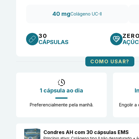
40 mg
Colágeno UC-II
30
ZER
CÁPSULAS
AÇÚC
COMO USAR?
1 cápsula ao dia
I
Preferencialmente pela manhã.
Engolir a 
Condres AH com 30 cápsulas EMS
Princípio ativo:
Colágeno tipo II não desnaturado + á