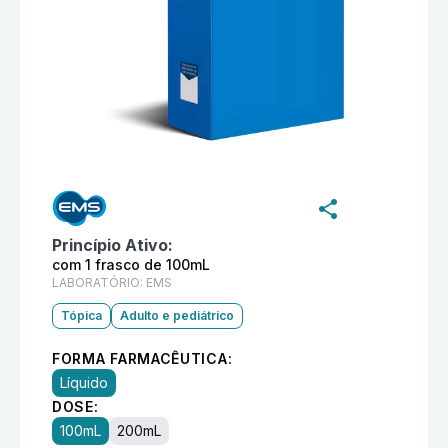
Informações detalhadas do produto
Dermacyd com 1 
Princípio Ativo:
com 1 frasco de 100mL
LABORATÓRIO:
EMS
Tópica
Adulto e pediátrico
FORMA FARMACÊUTICA:
Líquido
DOSE:
100mL
200mL