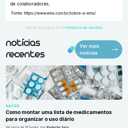
de colaboradores.
Fonte:
https://www.ems.com.br/sobre-a-ems/
Versão da página:
0.1.0
Histórico de versões
●
notícias
Ver mais
notícias
recentes
SAÚDE
Como montar uma lista de medicamentos
para organizar o uso diário
há cerca de 16 horas
, por
Redação Sara