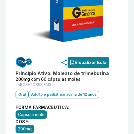
Informações detalhadas do produto
Trimexium 200mg
Visualizar Bula
Princípio Ativo:
Maleato de trimebutina
200mg com 60 cápsulas moles
LABORATÓRIO:
EMS
Oral
Adulto e pediátrico acima de 12 anos
FORMA FARMACÊUTICA:
Cápsula mole
DOSE:
200mg