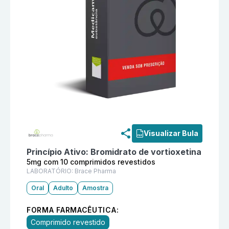
Informações detalhadas do produto
Vorpro 5mg com 1
Visualizar Bula
Princípio Ativo:
Bromidrato de vortioxetina
5mg com 10 comprimidos revestidos
LABORATÓRIO:
Brace Pharma
Oral
Adulto
Amostra
FORMA FARMACÊUTICA:
Comprimido revestido