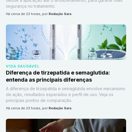
desde a aplicação até o armazenamento, para garantir mais
segurança no tratamento.
há cerca de 23 horas
, por
Redação Sara
VIDA SAUDÁVEL
Diferença de tirzepatida e semaglutida:
entenda as principais diferenças
A diferença de tirzepatida e semaglutida envolve mecanismo
de ação, resultados esperados e perfil de uso. Veja os
principais pontos de comparação.
há cerca de 23 horas
, por
Redação Sara