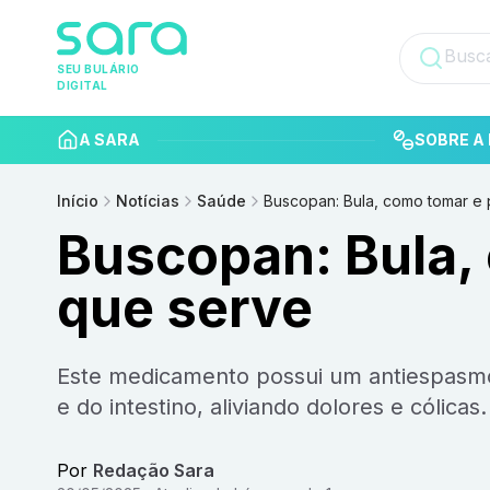
SEU BULÁRIO
DIGITAL
A SARA
SOBRE A 
Início
Notícias
Saúde
Buscopan: Bula, como tomar e 
Buscopan: Bula,
que serve
Este medicamento possui um antiespasmódico que atua relaxando a musculatura do estômago
e do intestino, aliviando dolores e cólicas.
Por
Redação Sara