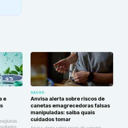
SAÚDE
a e
Anvisa alerta sobre riscos de
as
canetas emagrecedoras falsas
manipuladas: saiba quais
cuidados tomar
maglutida
esultados
Anvisa alerta sobre riscos de canetas