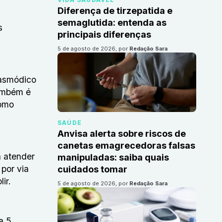
Diferença de tirzepatida e
semaglutida: entenda as
s
principais diferenças
5 de agosto de 2026
, por
Redação Sara
pasmódico
também é
como
SAÚDE
Anvisa alerta sobre riscos de
canetas emagrecedoras falsas
 atender
manipuladas: saiba quais
por via
cuidados tomar
ir.
5 de agosto de 2026
, por
Redação Sara
a 5