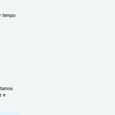
r tempo
stamos
z e