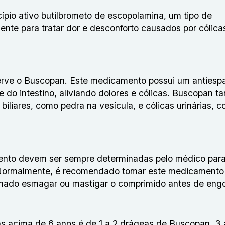
pio ativo butilbrometo de escopolamina, um tipo de
e para tratar dor e desconforto causados ​​por cólica
serve o Buscopan. Este medicamento possui um anties
 do intestino, aliviando dolores e cólicas. Buscopan 
s biliares, como pedra na vesícula, e cólicas urinárias, 
nto devem ser sempre determinadas pelo médico para
 Normalmente, é recomendado tomar este medicamento 
hado esmagar ou mastigar o comprimido antes de engol
as acima de 6 anos é de 1 a 2 drágeas de Buscopan, 3 