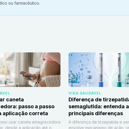
ico ou farmacêutico.
DÁVEL
VIDA SAUDÁVEL
ar caneta
Diferença de tirzepatid
edora: passo a passo
semaglutida: entenda 
 aplicação correta
principais diferenças
omo usar caneta emagrecedora
A diferença de tirzepatida e se
e, desde a aplicação até o
envolve mecanismo de ação, r