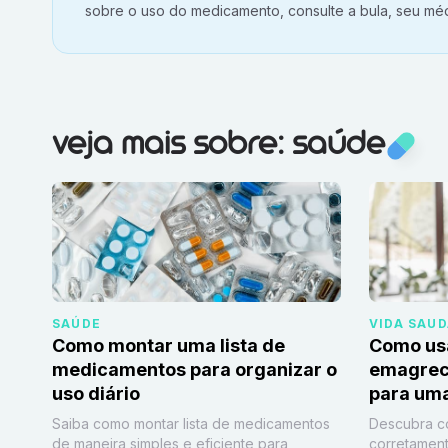
sobre o uso do medicamento, consulte a bula, seu méd
Veja mais sobre:
Saúde
veja mais sobre: saúde
SAÚDE
VIDA SAU
Como montar uma lista de
Como us
medicamentos para organizar o
emagrec
uso diário
para uma
Saiba como montar lista de medicamentos
Descubra c
de maneira simples e eficiente para
corretament