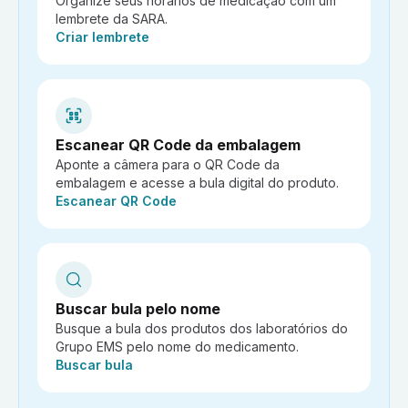
Organize seus horários de medicação com um
lembrete da SARA.
Ação:
Criar lembrete
Escanear QR Code da embalagem
Aponte a câmera para o QR Code da
embalagem e acesse a bula digital do produto.
Ação:
Escanear QR Code
Buscar bula pelo nome
Busque a bula dos produtos dos laboratórios do
Grupo EMS pelo nome do medicamento.
Ação:
Buscar bula