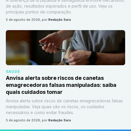
A diferença de tirzepatida e semaglutida envolve mecanismo
de ação, resultados esperados e perfil de uso. Veja os
principais pontos de comparação.
5 de agosto de 2026
, por
Redação Sara
SAÚDE
Anvisa alerta sobre riscos de canetas
emagrecedoras falsas manipuladas: saiba
quais cuidados tomar
Anvisa alerta sobre riscos de canetas emagrecedoras falsas
manipuladas. Veja quais são os riscos, os cuidados
necessários e como evitar fraudes.
5 de agosto de 2026
, por
Redação Sara