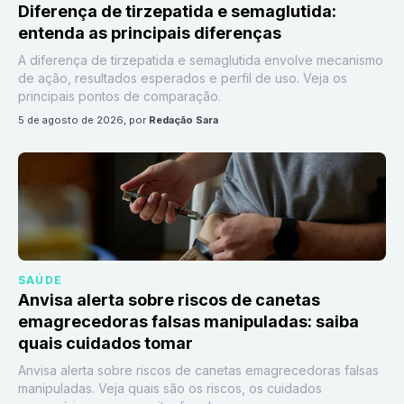
Diferença de tirzepatida e semaglutida:
entenda as principais diferenças
A diferença de tirzepatida e semaglutida envolve mecanismo
de ação, resultados esperados e perfil de uso. Veja os
principais pontos de comparação.
5 de agosto de 2026
, por
Redação Sara
SAÚDE
Anvisa alerta sobre riscos de canetas
emagrecedoras falsas manipuladas: saiba
quais cuidados tomar
Anvisa alerta sobre riscos de canetas emagrecedoras falsas
manipuladas. Veja quais são os riscos, os cuidados