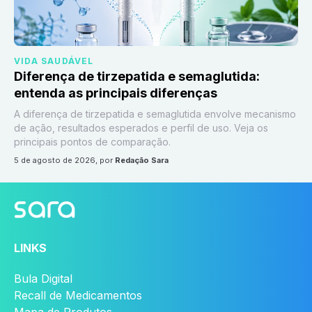
VIDA SAUDÁVEL
Diferença de tirzepatida e semaglutida:
entenda as principais diferenças
A diferença de tirzepatida e semaglutida envolve mecanismo
de ação, resultados esperados e perfil de uso. Veja os
principais pontos de comparação.
5 de agosto de 2026
, por
Redação Sara
LINKS
Bula Digital
Recall de Medicamentos