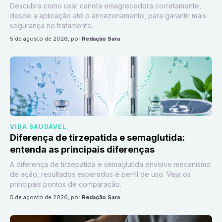
Descubra como usar caneta emagrecedora corretamente,
desde a aplicação até o armazenamento, para garantir mais
segurança no tratamento.
5 de agosto de 2026
, por
Redação Sara
VIDA SAUDÁVEL
Diferença de tirzepatida e semaglutida:
entenda as principais diferenças
A diferença de tirzepatida e semaglutida envolve mecanismo
de ação, resultados esperados e perfil de uso. Veja os
principais pontos de comparação.
5 de agosto de 2026
, por
Redação Sara