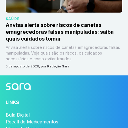
SAÚDE
Anvisa alerta sobre riscos de canetas
emagrecedoras falsas manipuladas: saiba
quais cuidados tomar
Anvisa alerta sobre riscos de canetas emagrecedoras falsas
manipuladas. Veja quais são os riscos, os cuidados
necessários e como evitar fraudes.
5 de agosto de 2026
, por
Redação Sara
LINKS
Bula Digital
Recall de Medicamentos