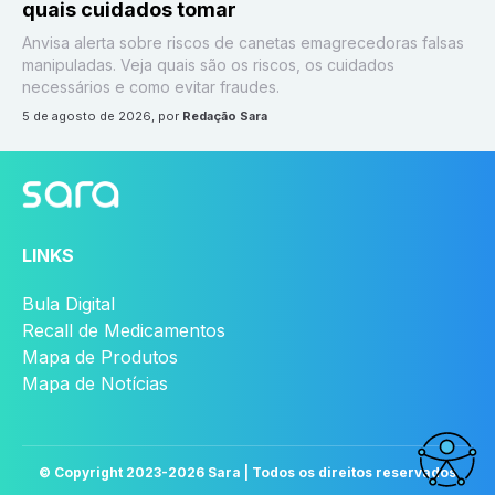
quais cuidados tomar
Anvisa alerta sobre riscos de canetas emagrecedoras falsas
manipuladas. Veja quais são os riscos, os cuidados
necessários e como evitar fraudes.
5 de agosto de 2026
, por
Redação Sara
LINKS
Bula Digital
Recall de Medicamentos
Mapa de Produtos
Mapa de Notícias
© Copyright 2023-
2026
Sara | Todos os direitos reservados