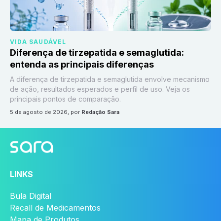
VIDA SAUDÁVEL
Diferença de tirzepatida e semaglutida:
entenda as principais diferenças
A diferença de tirzepatida e semaglutida envolve mecanismo
de ação, resultados esperados e perfil de uso. Veja os
principais pontos de comparação.
5 de agosto de 2026
, por
Redação Sara
LINKS
Bula Digital
Recall de Medicamentos
Mapa de Produtos