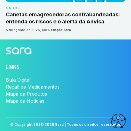
SAÚDE
Canetas emagrecedoras contrabandeadas:
entenda os riscos e o alerta da Anvisa
5 de agosto de 2026
, por
Redação Sara
LINKS
Bula Digital
Recall de Medicamentos
Mapa de Produtos
Mapa de Notícias
© Copyright 2023-
2026
Sara | Todos os direitos reservados