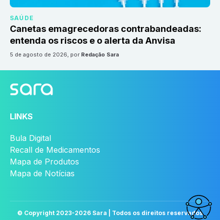
SAÚDE
Canetas emagrecedoras contrabandeadas:
entenda os riscos e o alerta da Anvisa
5 de agosto de 2026
, por
Redação Sara
LINKS
Bula Digital
Recall de Medicamentos
Mapa de Produtos
Mapa de Notícias
© Copyright 2023-
2026
Sara | Todos os direitos reservados