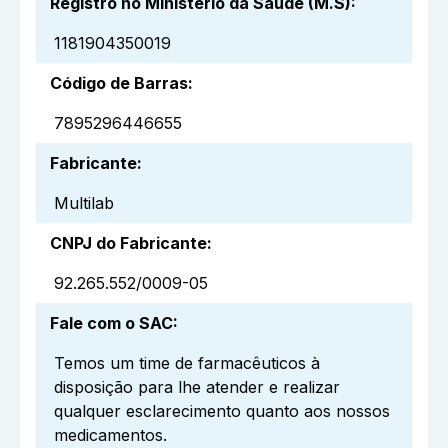
Registro no Ministério da Saúde (M.S)
:
1181904350019
Código de Barras
:
7895296446655
Fabricante
:
Multilab
CNPJ do Fabricante
:
92.265.552/0009-05
Fale com o SAC
:
Temos um time de farmacêuticos à
disposição para lhe atender e realizar
qualquer esclarecimento quanto aos nossos
medicamentos.