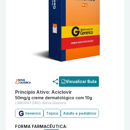
Informações detalhadas do produto
Aciclovir 50mg/g
Visualizar Bula
Princípio Ativo:
Aciclovir
50mg/g creme dermatológico com 10g
LABORATÓRIO:
Nova Química
Genérico
Tópica
Adulto e pediátrico
FORMA FARMACÊUTICA: