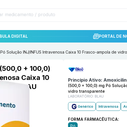
BULA DIGITAL
PORTAL DE N
g Pó Solução INJ/INFUS Intravenosa Caixa 10 Frasco-ampola de vidr
Informações detalhadas do p
(500,0 + 100,0)
enosa Caixa 10
Princípio Ativo:
Amoxicilin
arente BLAU
(500,0 + 100,0) mg Pó Soluçã
vidro transparente
LABORATÓRIO:
BLAU
Genérico
Intravenosa
Ad
FORMA FARMACÊUTICA:
Pó