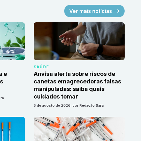
Ver mais notícias
SAÚDE
a e
Anvisa alerta sobre riscos de
as
canetas emagrecedoras falsas
manipuladas: saiba quais
cuidados tomar
ra
5 de agosto de 2026
, por
Redação Sara