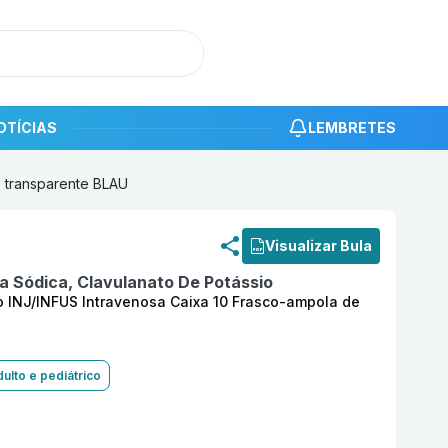
OTÍCIAS
LEMBRETES
o transparente BLAU
roduto
Ácido Clavulânico + Amoxicilina (500,0 + 100,0) m
Visualizar Bula
a Sódica, Clavulanato De Potássio
o INJ/INFUS Intravenosa Caixa 10 Frasco-ampola de
ulto e pediátrico