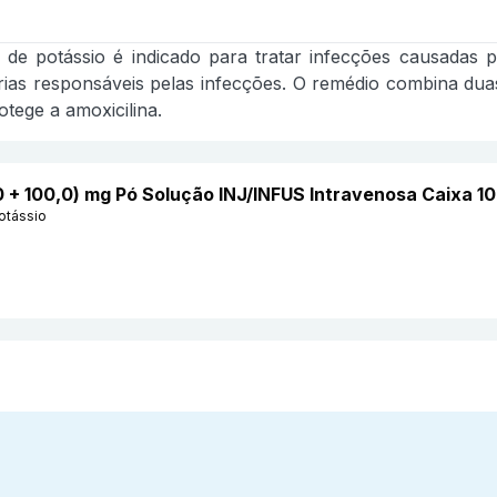
 de potássio é indicado para tratar infecções causadas p
térias responsáveis pelas infecções. O remédio combina duas
otege a amoxicilina.
0 + 100,0) mg Pó Solução INJ/INFUS Intravenosa Caixa 
otássio