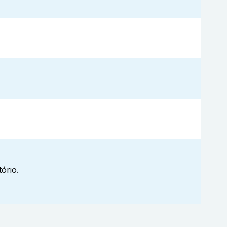
ório.