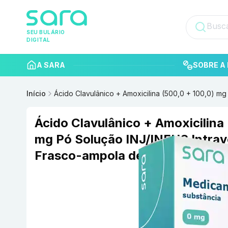
SEU BULÁRIO
DIGITAL
A SARA
SOBRE A 
Início
Ácido Clavulânico + Amoxicilina (500,0 + 100,0) m
Ácido Clavulânico + Amoxicilina 
mg Pó Solução INJ/INFUS Intrav
Frasco-ampola de vidro transp