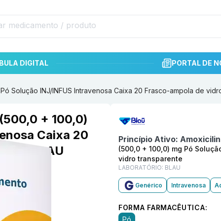
BULA DIGITAL
PORTAL DE N
g Pó Solução INJ/INFUS Intravenosa Caixa 20 Frasco-ampola de vidr
Informações detalhadas do p
(500,0 + 100,0)
venosa Caixa 20
Princípio Ativo:
Amoxicilin
arente BLAU
(500,0 + 100,0) mg Pó Soluçã
vidro transparente
LABORATÓRIO:
BLAU
Genérico
Intravenosa
Ad
FORMA FARMACÊUTICA:
Pó