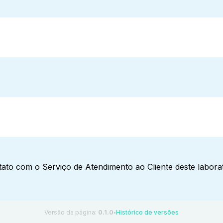
ato com o Serviço de Atendimento ao Cliente deste laborat
Versão da página:
0.1.0
Histórico de versões
●