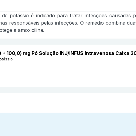
 de potássio é indicado para tratar infecções causadas p
térias responsáveis pelas infecções. O remédio combina duas
otege a amoxicilina.
,0 + 100,0) mg Pó Solução INJ/INFUS Intravenosa Caixa 
otássio