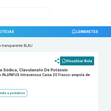
OTÍCIAS
LEMBRETES
o transparente BLAU
roduto
Ácido Clavulânico + Amoxicilina (500,0 + 100,0) m
Visualizar Bula
a Sódica, Clavulanato De Potássio
o INJ/INFUS Intravenosa Caixa 20 Frasco-ampola de
ulto e pediátrico