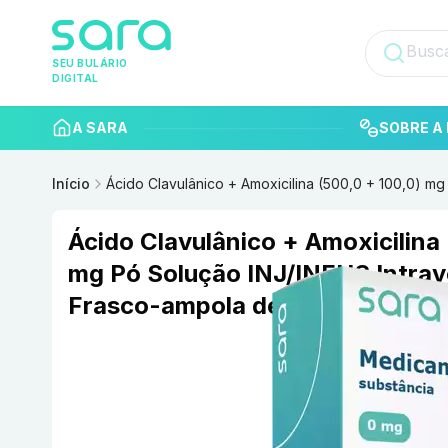
SEU BULÁRIO
DIGITAL
A SARA
SOBRE A 
Início
Ácido Clavulânico + Amoxicilina (500,0 + 100,0) m
Ácido Clavulânico + Amoxicilina 
mg Pó Solução INJ/INFUS Intra
Frasco-ampola de vidro transp