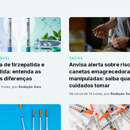
DÁVEL
SAÚDE
a de tirzepatida e
Anvisa alerta sobre ris
ida: entenda as
canetas emagrecedoras
is diferenças
manipuladas: saiba qua
cuidados tomar
4 horas
, por
Redação Sara
há cerca de 14 horas
, por
Redação Sa