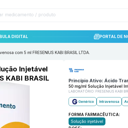
BULA DIGITAL
PORTAL DE N
ravenosa com 5 ml FRESENIUS KABI BRASIL LTDA.
Informações detalhadas do p
ução Injetável
US KABI BRASIL
Princípio Ativo:
Ácido Tra
50 mg/ml Solução Injetável I
LABORATÓRIO:
FRESENIUS KABI BR
Genérico
Intravenosa
Ad
FORMA FARMACÊUTICA:
Solução injetável