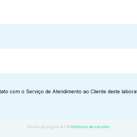
ato com o Serviço de Atendimento ao Cliente deste laborat
Versão da página:
0.1.0
Histórico de versões
●