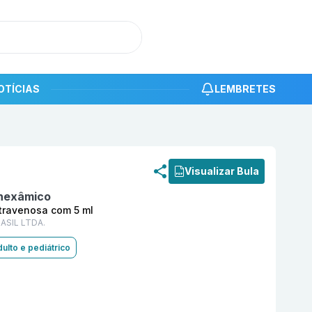
OTÍCIAS
LEMBRETES
roduto
Ácido Tranexâmico 50 mg/ml Solução Injetável Int
Visualizar Bula
nexâmico
ntravenosa com 5 ml
ASIL LTDA.
ulto e pediátrico