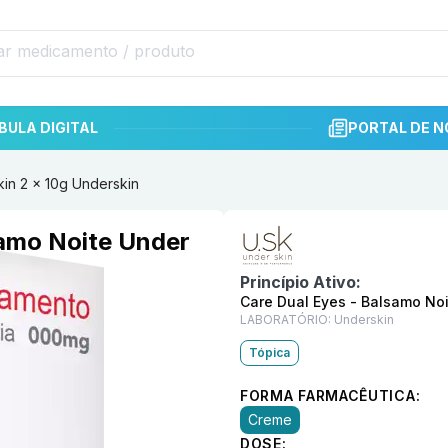
BULA DIGITAL
PORTAL DE N
in 2 x 10g Underskin
Informações detalhadas do p
amo Noite Under
Princípio Ativo:
Care Dual Eyes - Balsamo Noi
LABORATÓRIO:
Underskin
Tópica
FORMA FARMACÊUTICA:
Creme
DOSE: