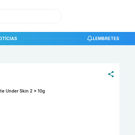
OTÍCIAS
LEMBRETES
roduto
Advanced Care Dual Eyes - Balsamo Noite Under Ski
te Under Skin 2 x 10g