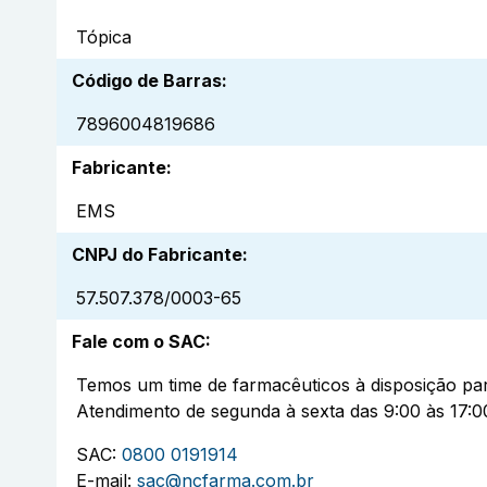
Tópica
Código de Barras
:
7896004819686
Fabricante
:
EMS
CNPJ do Fabricante
:
57.507.378/0003-65
Fale com o SAC
:
Temos um time de farmacêuticos à disposição par
Atendimento de segunda à sexta das 9:00 às 17:0
SAC:
0800 0191914
E-mail:
sac@ncfarma.com.br