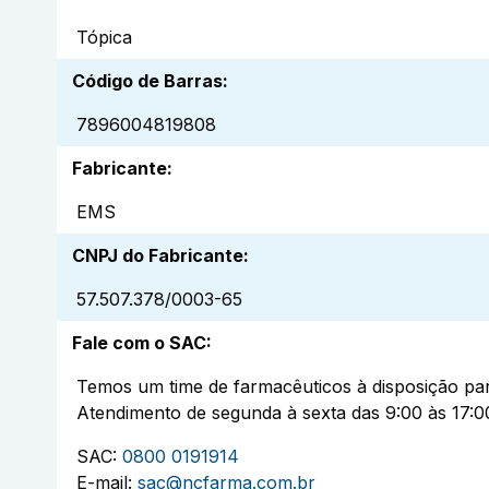
Tópica
Código de Barras
:
7896004819808
Fabricante
:
EMS
CNPJ do Fabricante
:
57.507.378/0003-65
Fale com o SAC
:
Temos um time de farmacêuticos à disposição par
Atendimento de segunda à sexta das 9:00 às 17:0
SAC:
0800 0191914
E-mail:
sac@ncfarma.com.br