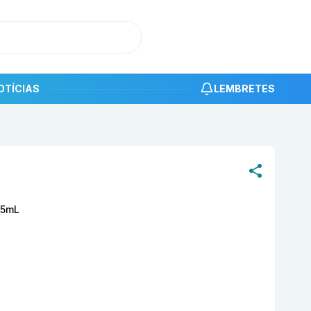
OTÍCIAS
LEMBRETES
roduto
Advanced Defense Booster Under Skin 15mL EMS
15mL