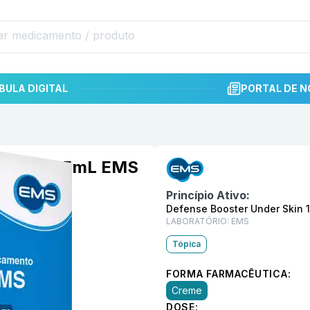
BULA DIGITAL
PORTAL DE N
Informações detalhadas do p
er Skin 15mL EMS
Princípio Ativo:
Defense Booster Under Skin 
LABORATÓRIO:
EMS
Tópica
FORMA FARMACÊUTICA:
Creme
DOSE: