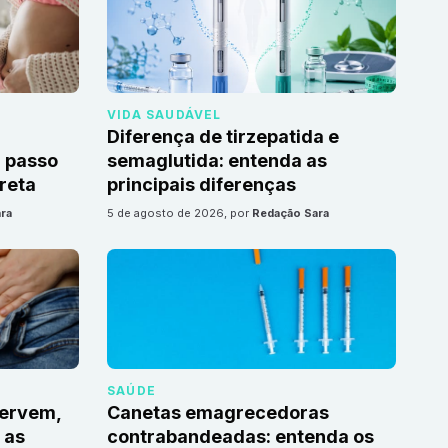
VIDA SAUDÁVEL
Diferença de tirzepatida e
 passo
semaglutida: entenda as
reta
principais diferenças
ra
5 de agosto de 2026
, por
Redação Sara
SAÚDE
servem,
Canetas emagrecedoras
 as
contrabandeadas: entenda os