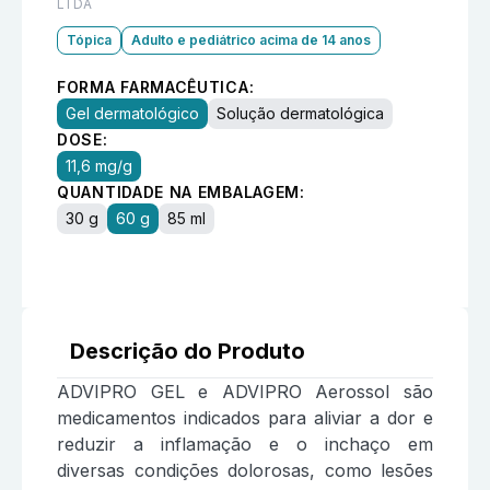
LTDA
Tópica
Adulto e pediátrico acima de 14 anos
FORMA FARMACÊUTICA:
Gel dermatológico
Solução dermatológica
DOSE:
11,6 mg/g
QUANTIDADE NA EMBALAGEM:
30 g
60 g
85 ml
Descrição do Produto
ADVIPRO GEL e ADVIPRO Aerossol são
medicamentos indicados para aliviar a dor e
reduzir a inflamação e o inchaço em
diversas condições dolorosas, como lesões