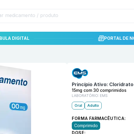
BULA DIGITAL
PORTAL DE N
Informações detalhadas do p
s EMS
Princípio Ativo:
Cloridrato
15mg com 30 comprimidos
LABORATÓRIO:
EMS
Oral
Adulto
FORMA FARMACÊUTICA:
Comprimido
DOSE: