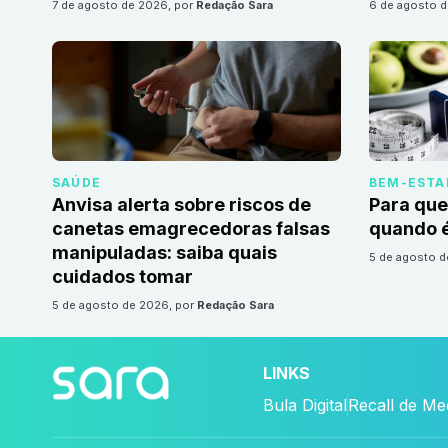
7 de agosto de 2026
, por
Redação Sara
6 de agosto 
SAÚDE
BEM-ESTA
Anvisa alerta sobre riscos de
Para que
canetas emagrecedoras falsas
quando é
manipuladas: saiba quais
5 de agosto 
cuidados tomar
5 de agosto de 2026
, por
Redação Sara
LINKS
Bula Digital
Recall de M