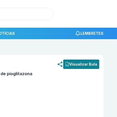
OTÍCIAS
LEMBRETES
roduto
Aglitil 15mg com 30 comprimidos EMS
Visualizar Bula
 de pioglitazona