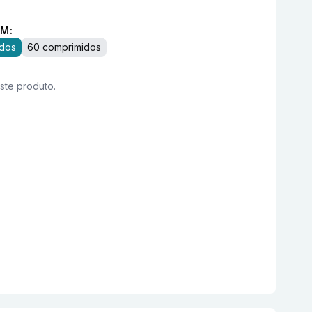
M:
idos
60 comprimidos
este produto.