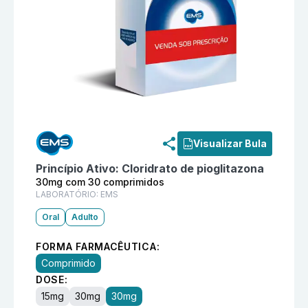
Informações detalhadas do produto
Aglitil 30mg com
Visualizar Bula
Princípio Ativo:
Cloridrato de pioglitazona
30mg com 30 comprimidos
LABORATÓRIO:
EMS
Oral
Adulto
FORMA FARMACÊUTICA:
Comprimido
DOSE:
15mg
30mg
30mg