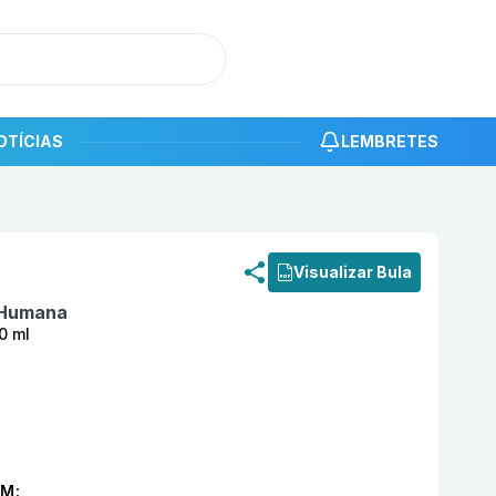
OTÍCIAS
LEMBRETES
roduto
Albumina Humana Hemobrás 20 % Solução Injetáv
Visualizar Bula
 Humana
0 ml
M: