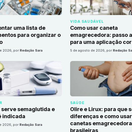
VIDA SAUDÁVEL
tar uma lista de
Como usar caneta
ntos para organizar o
emagrecedora: passo a
io
para uma aplicação cor
de 2026
, por
Redação Sara
5 de agosto de 2026
, por
Redação Sa
R
SAÚDE
 serve semaglutida e
Olire e Lirux: para que 
 indicada
diferenças e como usar
canetas emagrecedora
de 2026
, por
Redação Sara
brasileiras