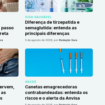
VIDA SAUDÁVEL
Diferença de tirzepatida e
 passo
semaglutida: entenda as
reta
principais diferenças
ra
5 de agosto de 2026
, por
Redação Sara
SAÚDE
servem,
Canetas emagrecedoras
 as
contrabandeadas: entenda os
s
riscos e o alerta da Anvisa
5 de agosto de 2026
, por
Redação Sara