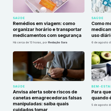
SAÚDE
SAÚDE
Remédios em viagem: como
Como mon
organizar horário e transportar
medicame
medicamentos com segurança
uso diár
há cerca de 13 horas
, por
Redação Sara
6 de agosto 
SAÚDE
BEM-ESTA
Anvisa alerta sobre riscos de
Para que
canetas emagrecedoras falsas
quando é
manipuladas: saiba quais
5 de agosto 
cuidados tomar