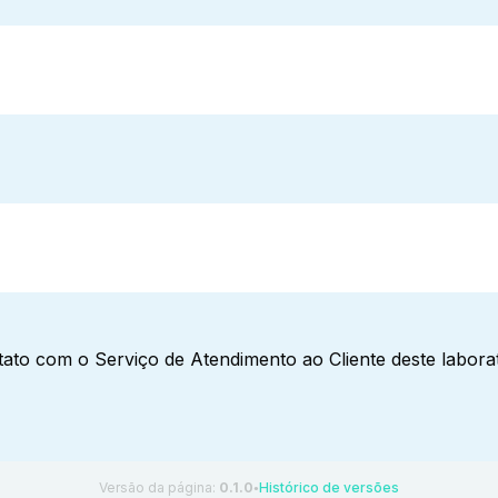
ato com o Serviço de Atendimento ao Cliente deste laborat
Versão da página:
0.1.0
Histórico de versões
●