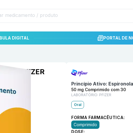
BULA DIGITAL
PORTAL DE N
Informações detalhadas do p
om 30 PFIZER
Princípio Ativo:
Espironol
50 mg Comprimido com 30
LABORATÓRIO:
PFIZER
Oral
FORMA FARMACÊUTICA:
Comprimido
DOSE: