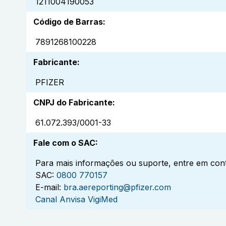
1211004190053
Código de Barras
:
7891268100228
Fabricante
:
PFIZER
CNPJ do Fabricante
:
61.072.393/0001-33
Fale com o SAC
:
Para mais informações ou suporte, entre em cont
SAC:
0800 770157
E-mail:
bra.aereporting@pfizer.com
Canal Anvisa VigiMed