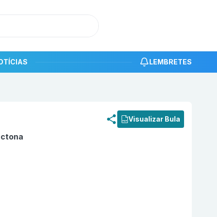
OTÍCIAS
LEMBRETES
roduto
Aldactone 50 mg Comprimido com 30 PFIZER
Visualizar Bula
actona