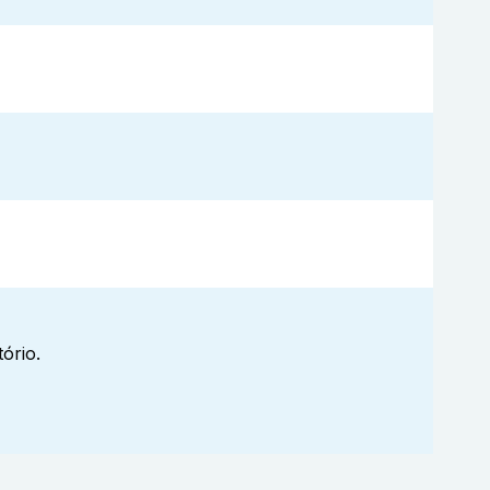
ório.