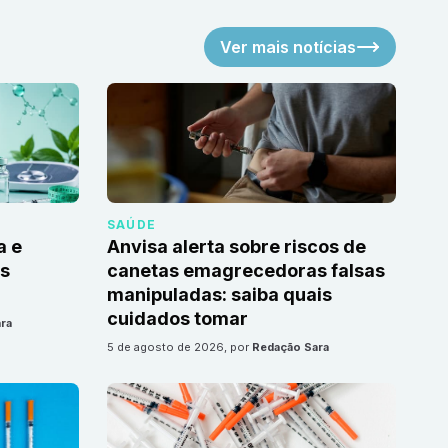
Ver mais notícias
SAÚDE
a e
Anvisa alerta sobre riscos de
as
canetas emagrecedoras falsas
manipuladas: saiba quais
cuidados tomar
ra
5 de agosto de 2026
, por
Redação Sara