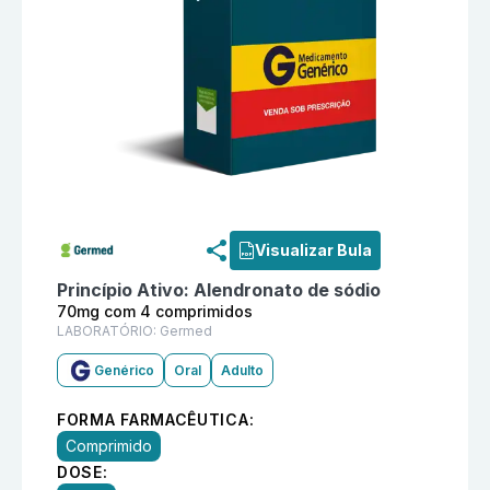
Informações detalhadas do produto
Alendronato de 
Visualizar Bula
Princípio Ativo:
Alendronato de sódio
70mg com 4 comprimidos
LABORATÓRIO:
Germed
Genérico
Oral
Adulto
FORMA FARMACÊUTICA:
Comprimido
DOSE: