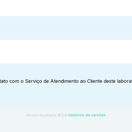
ato com o Serviço de Atendimento ao Cliente deste laborat
Versão da página:
0.1.0
Histórico de versões
●