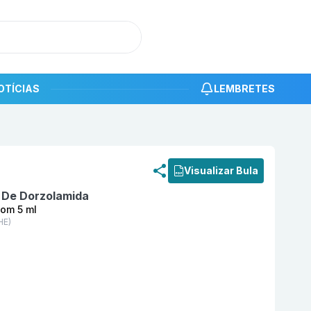
OTÍCIAS
LEMBRETES
roduto
Andrum 20 mg/ml Solução Oftálmica com 5 ml BIO
Visualizar Bula
o De Dorzolamida
com 5 ml
HE)