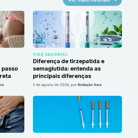
VIDA SAUDÁVEL
Diferença de tirzepatida e
 passo
semaglutida: entenda as
reta
principais diferenças
ra
5 de agosto de 2026
, por
Redação Sara