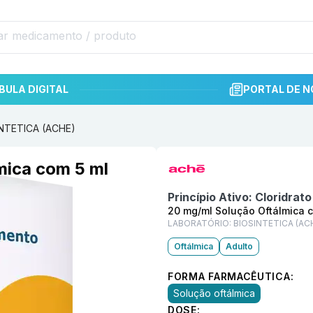
BULA DIGITAL
PORTAL DE N
INTETICA (ACHE)
Informações detalhadas do p
mica com 5 ml
Princípio Ativo:
Cloridrat
20 mg/ml Solução Oftálmica 
LABORATÓRIO:
BIOSINTETICA (AC
Oftálmica
Adulto
FORMA FARMACÊUTICA:
Solução oftálmica
DOSE: