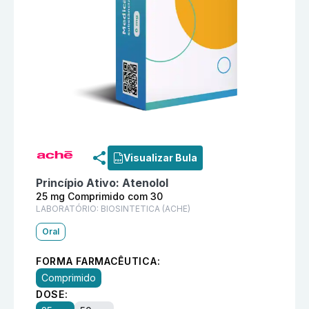
Informações detalhadas do produto
Angipress 25 mg
Visualizar Bula
Princípio Ativo:
Atenolol
25 mg Comprimido com 30
LABORATÓRIO:
BIOSINTETICA (ACHE)
Oral
FORMA FARMACÊUTICA:
Comprimido
DOSE: