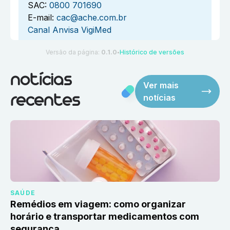
SAC:
0800 701690
E-mail:
cac@ache.com.br
Canal Anvisa VigiMed
Versão da página:
0.1.0
Histórico de versões
●
notícias
Ver mais
notícias
recentes
SAÚDE
Remédios em viagem: como organizar
horário e transportar medicamentos com
segurança