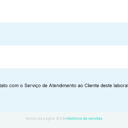
ato com o Serviço de Atendimento ao Cliente deste laborat
Versão da página:
0.1.0
Histórico de versões
●