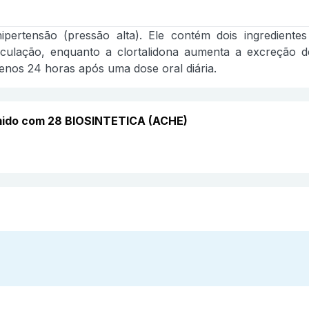
ertensão (pressão alta). Ele contém dois ingredientes a
rculação, enquanto a clortalidona aumenta a excreção de
enos 24 horas após uma dose oral diária.
mido com 28 BIOSINTETICA (ACHE)