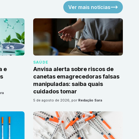
Ver mais notícias
SAÚDE
a e
Anvisa alerta sobre riscos de
as
canetas emagrecedoras falsas
manipuladas: saiba quais
cuidados tomar
ra
5 de agosto de 2026
, por
Redação Sara