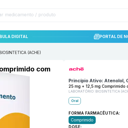
BULA DIGITAL
PORTAL DE N
 BIOSINTETICA (ACHE)
Informações detalhadas do p
Comprimido com
Princípio Ativo:
Atenolol, 
25 mg + 12,5 mg Comprimido 
LABORATÓRIO:
BIOSINTETICA (AC
Oral
FORMA FARMACÊUTICA:
Comprimido
DOSE: