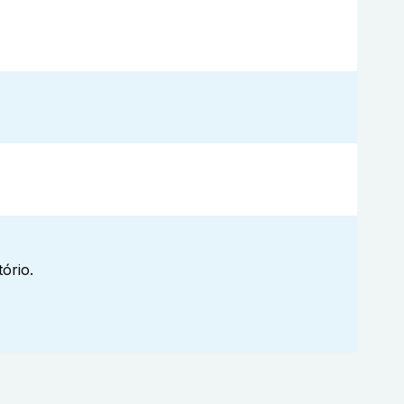
ório.