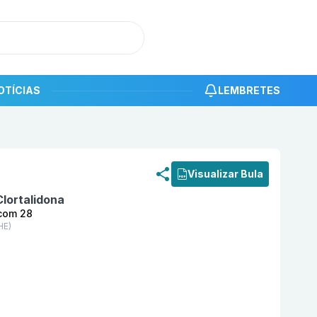
OTÍCIAS
LEMBRETES
roduto
Angipress Cd 25 mg + 12,5 mg Comprimido com 28
Visualizar Bula
Clortalidona
com 28
HE)