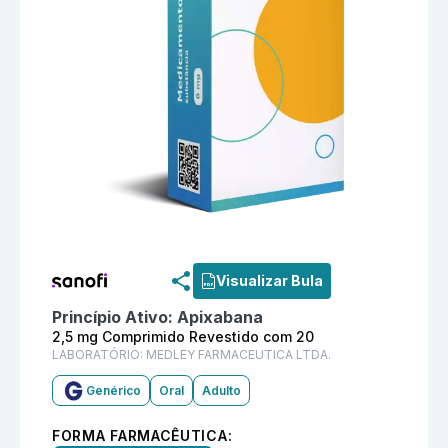
Informações detalhadas do produto
Apixabana 2,5 m
Visualizar Bula
Princípio Ativo:
Apixabana
2,5 mg Comprimido Revestido com 20
LABORATÓRIO:
MEDLEY FARMACEUTICA LTDA.
Genérico
Oral
Adulto
FORMA FARMACÊUTICA: