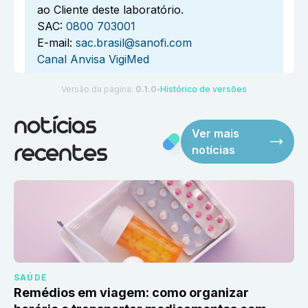
ao Cliente deste laboratório.
SAC:
0800 703001
E-mail:
sac.brasil@sanofi.com
Canal Anvisa VigiMed
Versão da página:
0.1.0
Histórico de versões
●
notícias
Ver mais
notícias
recentes
SAÚDE
Remédios em viagem: como organizar