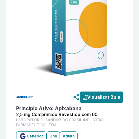
Informações detalhadas do produto
Apixabana 2,5 m
Visualizar Bula
Princípio Ativo:
Apixabana
2,5 mg Comprimido Revestido com 60
LABORATÓRIO:
SANDOZ DO BRASIL INDUSTRIA
FARMACEUTICA LTDA.
Genérico
Oral
Adulto