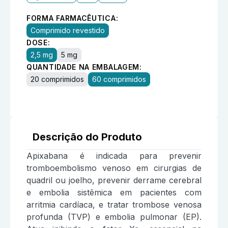
FORMA FARMACÊUTICA:
Comprimido revestido
DOSE:
2,5 mg
5 mg
QUANTIDADE NA EMBALAGEM:
20 comprimidos
60 comprimidos
Descrição do Produto
Apixabana é indicada para prevenir
tromboembolismo venoso em cirurgias de
quadril ou joelho, prevenir derrame cerebral
e embolia sistêmica em pacientes com
arritmia cardíaca, e tratar trombose venosa
profunda (TVP) e embolia pulmonar (EP).