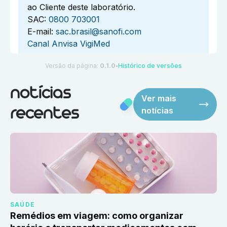
ao Cliente deste laboratório.
SAC:
0800 703001
E-mail:
sac.brasil@sanofi.com
Canal Anvisa VigiMed
Versão da página:
0.1.0
Histórico de versões
●
notícias
Ver mais
notícias
recentes
SAÚDE
Remédios em viagem: como organizar