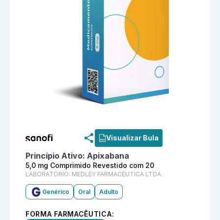
Informações detalhadas do produto
Apixabana 5,0 m
Visualizar Bula
Princípio Ativo:
Apixabana
5,0 mg Comprimido Revestido com 20
LABORATÓRIO:
MEDLEY FARMACEUTICA LTDA.
Genérico
Oral
Adulto
FORMA FARMACÊUTICA: