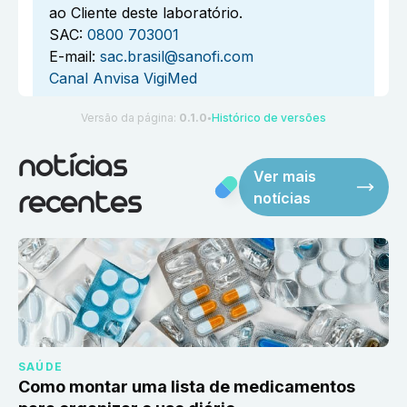
ao Cliente deste laboratório.
SAC:
0800 703001
E-mail:
sac.brasil@sanofi.com
Canal Anvisa VigiMed
Versão da página:
0.1.0
Histórico de versões
●
notícias
Ver mais
notícias
recentes
SAÚDE
Como montar uma lista de medicamentos