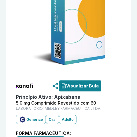
Informações detalhadas do produto
Apixabana 5,0 m
Visualizar Bula
Princípio Ativo:
Apixabana
5,0 mg Comprimido Revestido com 60
LABORATÓRIO:
MEDLEY FARMACEUTICA LTDA.
Genérico
Oral
Adulto
FORMA FARMACÊUTICA: