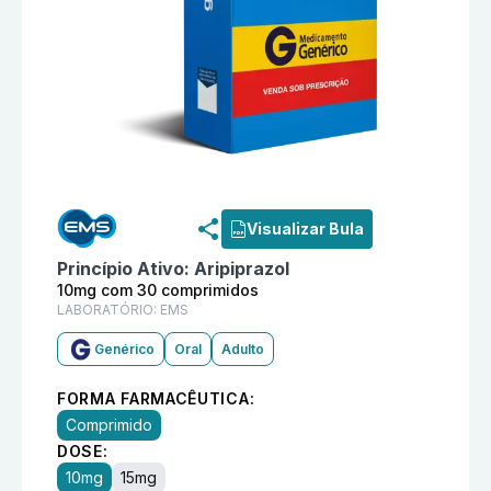
Informações detalhadas do produto
Aripiprazol 10mg
Visualizar Bula
Princípio Ativo:
Aripiprazol
10mg com 30 comprimidos
LABORATÓRIO:
EMS
Genérico
Oral
Adulto
FORMA FARMACÊUTICA:
Comprimido
DOSE:
10mg
15mg