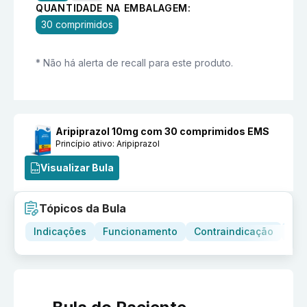
QUANTIDADE NA EMBALAGEM:
30 comprimidos
* Não há alerta de recall para este produto.
Aripiprazol 10mg com 30 comprimidos EMS
Princípio ativo:
Aripiprazol
Visualizar Bula
Tópicos da Bula
Indicações
Funcionamento
Contraindicação
Adv